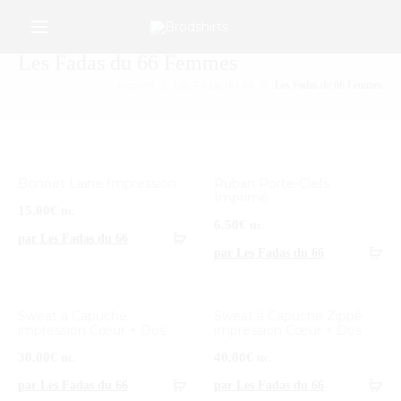
/*Google Merchant Center */
r
Les Fadas du 66 Femmes
Accueil
Les Fadas du 66
Les Fadas du 66 Femmes
Bonnet Laine Impression
Ruban Porte-Clefs
Imprimé
15.00
€
ttc.
6.50
€
ttc.
par Les Fadas du 66
par Les Fadas du 66
Sweat à Capuche
Sweat à Capuche Zippé
impression Cœur + Dos
impression Cœur + Dos
30.00
€
40.00
€
ttc.
ttc.
par Les Fadas du 66
par Les Fadas du 66