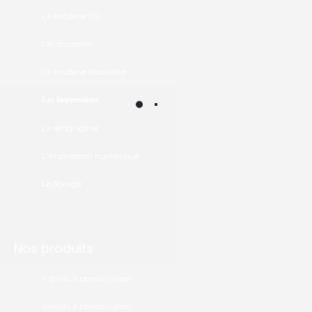
La broderie 3D
Les écussons
La broderie bouclette
Les impressions
La sérigraphie
L'impression numérique
Le flocage
Nos produits
T.shirts à personnaliser
Sweats à personnaliser