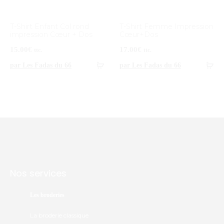
T-Shirt Enfant Col rond
T-Shirt Femme Impression
impression Cœur + Dos
Cœur+Dos
15.00
€
17.00
€
ttc.
ttc.
par Les Fadas du 66
par Les Fadas du 66
Nos services
Les broderies
La broderie classique