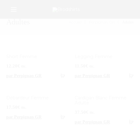
/*Google Merchant Center */
r
Adultes
Accueil
Perpignan GR
Adultes
Short Femme
Legging Femme
12.20
€
11.50
€
ttc.
ttc.
par Perpignan GR
par Perpignan GR
Débardeur Femme
Cardigan Blanc Femme
Adulte
17.50
€
ttc.
37.50
€
ttc.
par Perpignan GR
par Perpignan GR