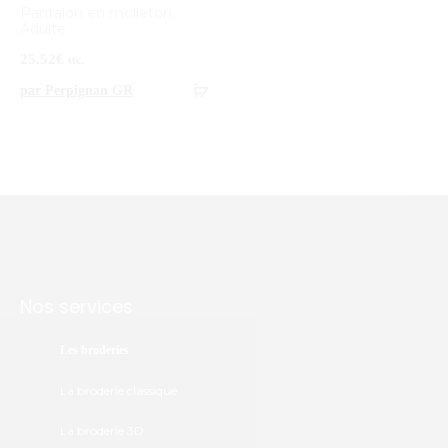
Pantalon en molleton
Adulte
25.52
€
ttc.
par Perpignan GR
Nos services
Les broderies
La broderie classique
La broderie 3D