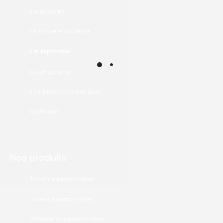
Les écussons
La broderie bouclette
Les impressions
La sérigraphie
L'impression numérique
Le flocage
Nos produits
T.shirts à personnaliser
Sweats à personnaliser
Accessoires à personnaliser