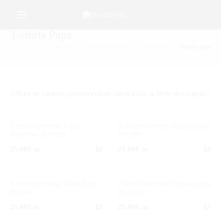
/*Google Merchant Center */
r
T-shirts Papa
Accueil
Vos évènements
Hommes
T-shirts Papa
Offrez le cadeau personnalisé idéal pour la fête des papas !
T-shirt homme Papa
T-shirt homme Papa poule
d’amour (brodé)
(brodé)
25.00
€
25.00
€
ttc.
ttc.
T-shirt homme Père-fect
T-shirt homme Super papa
(brodé)
(brodé)
25.00
€
25.00
€
ttc.
ttc.