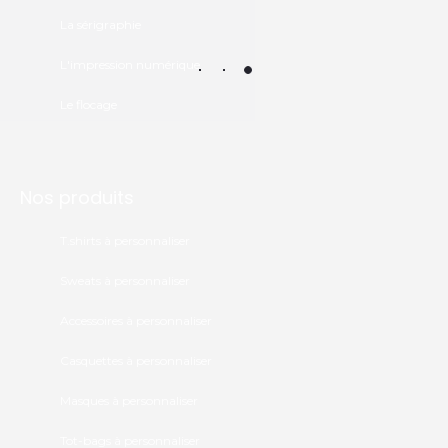
La sérigraphie
L'impression numérique
Le flocage
Nos produits
T.shirts à personnaliser
Sweats à personnaliser
Accessoires à personnaliser
Casquettes à personnaliser
Masques à personnaliser
Tot-bags à personnaliser