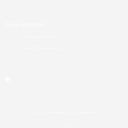
Nous contacter
+33 (0)4 68 54 84 73
contact@brodshirts.com
Tous Droits Réservés © 2026
Brodshirts