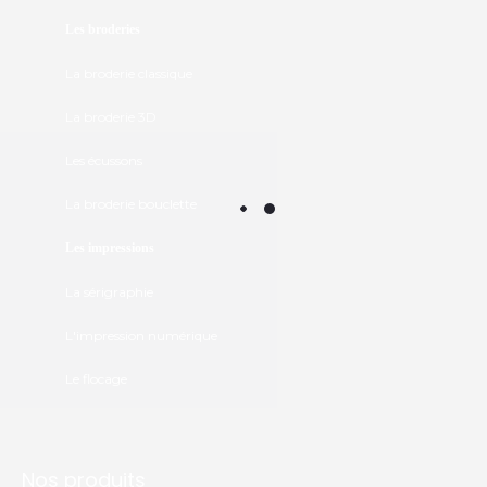
Les broderies
La broderie classique
La broderie 3D
Les écussons
La broderie bouclette
Les impressions
La sérigraphie
L'impression numérique
Le flocage
Nos produits