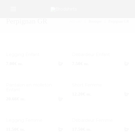
/*Google Merchant Center */
r
Perpignan GR
Accueil
Boutique
Perpignan GR
Legging Enfant
Débardeur Enfant
7.00
€
7.50
€
ttc.
ttc.
Pantalon en molleton
Short Femme
Enfant
12.20
€
ttc.
20.66
€
ttc.
Legging Femme
Débardeur Femme
11.50
€
17.50
€
ttc.
ttc.