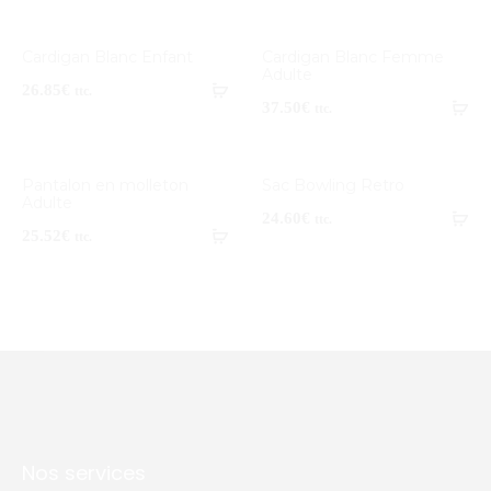
Cardigan Blanc Enfant
Cardigan Blanc Femme
Adulte
26.85
€
ttc.
37.50
€
ttc.
Pantalon en molleton
Sac Bowling Retro
Adulte
24.60
€
ttc.
25.52
€
ttc.
Nos services