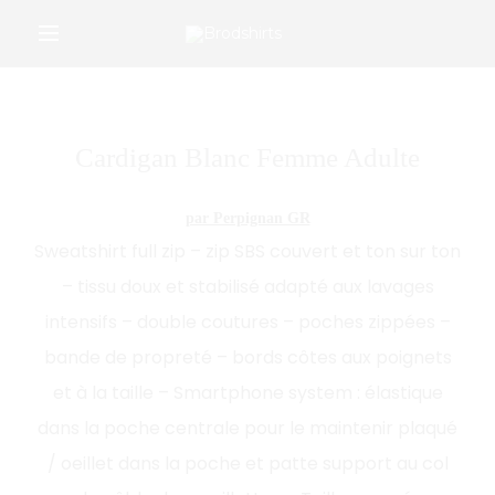
/*Google Merchant Center */
r
Cardigan Blanc Femme Adulte
par Perpignan GR
Sweatshirt full zip – zip SBS couvert et ton sur ton
– tissu doux et stabilisé adapté aux lavages
intensifs – double coutures – poches zippées –
bande de propreté – bords côtes aux poignets
et à la taille – Smartphone system : élastique
dans la poche centrale pour le maintenir plaqué
/ oeillet dans la poche et patte support au col