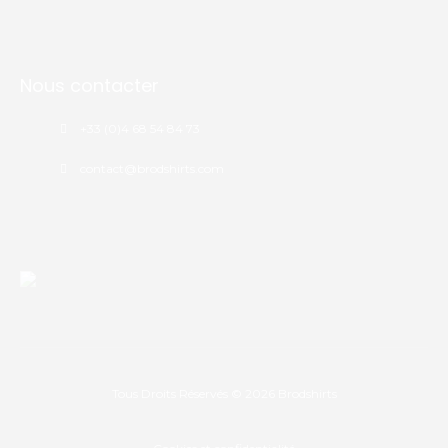
Nous contacter
+33 (0)4 68 54 84 73
contact@brodshirts.com
Tous Droits Réservés © 2026
Brodshirts