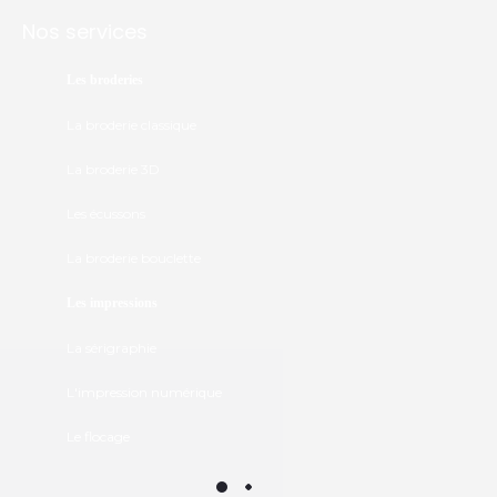
Nos services
Les broderies
La broderie classique
La broderie 3D
Les écussons
La broderie bouclette
Les impressions
La sérigraphie
L'impression numérique
Le flocage