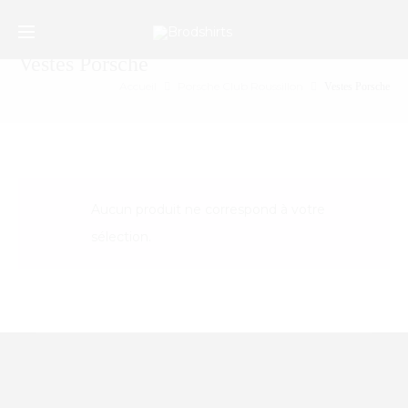
/*Google Merchant Center */
r
Vestes Porsche
Accueil
Porsche Club Roussillon
Vestes Porsche
Aucun produit ne correspond à votre
sélection.