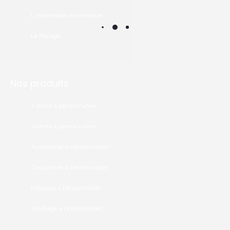
L'impression numérique
Le flocage
Nos produits
T.shirts à personnaliser
Sweats à personnaliser
Accessoires à personnaliser
Casquettes à personnaliser
Masques à personnaliser
Tot-bags à personnaliser