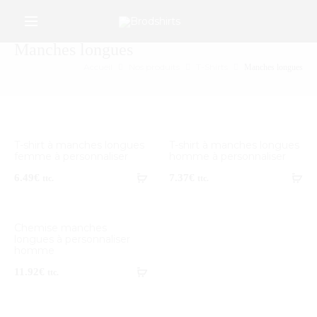
/*Google Merchant Center */
r
Manches longues
Accueil
Nos produits
T-Shirts
Manches longues
T-shirt à manches longues
T-shirt à manches longues
femme à personnaliser
homme à personnaliser
6.49
€
7.37
€
ttc.
ttc.
Chemise manches
longues à personnaliser
homme
11.92
€
ttc.