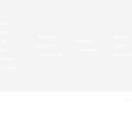
Casquette co
TES
La casquette idéale pour 
ISES
ADULTES
HAUTS
Elle possède un ajustemen
LOS
FEMMES
ENFANTS
BAS
LLS
HOMMES
réglab
BAGAGERIE
ACCESSO
ETTES
GAGERIE
Cou