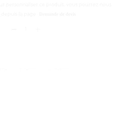
ur personnaliser ce produit, vous pourrez nous
 depuis la page :
.
Demande de devis
quantité
de
Casquette
coton
5
panneaux
BOOK
TWITTER
PINTEREST
à
personnaliser