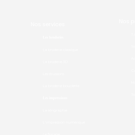
Nos p
Nos services
T.
Les broderies
Sw
La broderie classique
Ac
La broderie 3D
Ca
Les écussons
Ma
La broderie bouclette
To
Les impressions
La sérigraphie
L'impression numérique
Le flocage