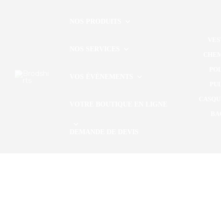
/*Google Merchant Center */
NOS PRODUITS
r
VES
NOS SERVICES
CHEM
PO
VOS ÉVÈNEMENTS
PU
CASQU
VOTRE BOUTIQUE EN LIGNE
BA
DEMANDE DE DEVIS