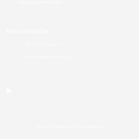
Tot-bags à personnaliser
Nous contacter
+33 (0)4 68 54 84 73
contact@brodshirts.com
Tous Droits Réservés © 2026
Brodshirts