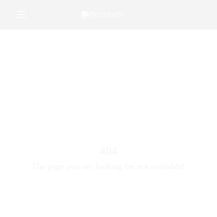
/*Google Merchant Center */
r
404
The page you are looking for not available!