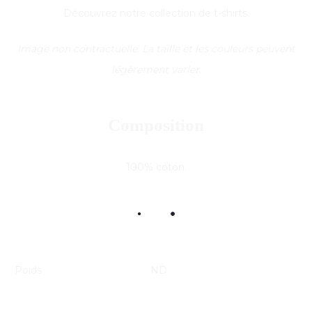
Découvrez notre collection de t-shirts.
Image non contractuelle. La taille et les couleurs peuvent
légèrement varier.
Composition
100% coton.
Poids
ND