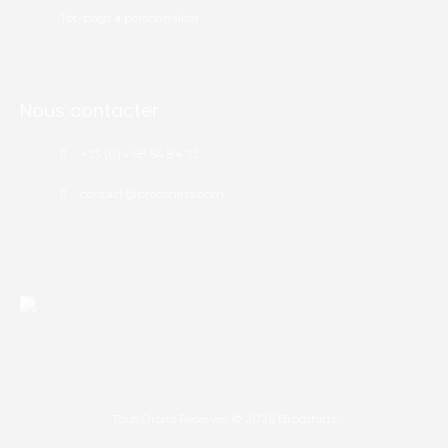
Tot-bags à personnaliser
Nous contacter
+33 (0)4 68 54 84 73
contact@brodshirts.com
Tous Droits Réservés © 2026
Brodshirts