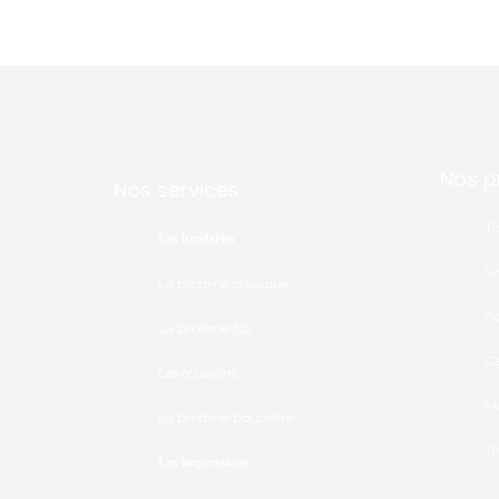
Nos p
Nos services
T.
Les broderies
Sw
La broderie classique
Ac
La broderie 3D
Ca
Les écussons
Ma
La broderie bouclette
To
Les impressions