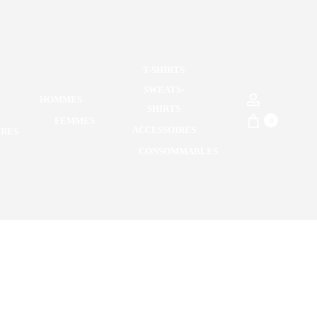
T-SHIRTS
SWEATS-
Account
HOMMES
SHIRTS
FEMMES
0
ACCESSOIRES
IRES
CONSOMMABLES