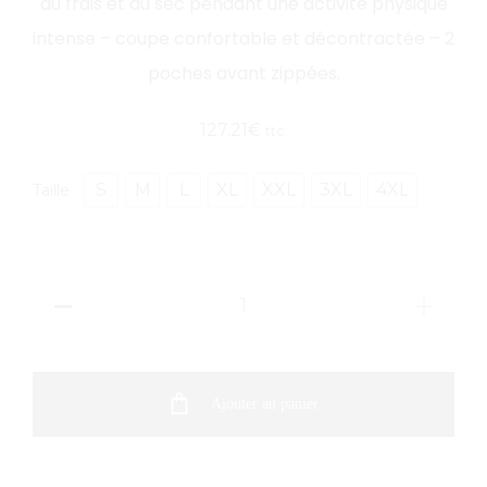
au frais et au sec pendant une activité physique
intense – coupe confortable et décontractée – 2
poches avant zippées.
127.21
€
ttc.
S
M
L
XL
XXL
3XL
4XL
Taille
quantité
de
Veste
Homme
Ajouter au panier
Oak
Harbor
Jacket