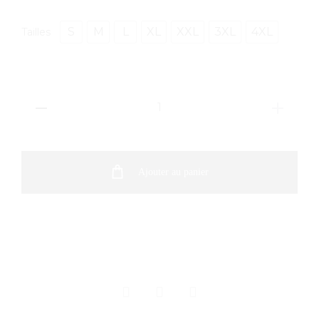
S
M
L
XL
XXL
3XL
4XL
Tailles
quantité
de
Veste
polaire
Ajouter au panier
manches
amovibles
homme
SHARE