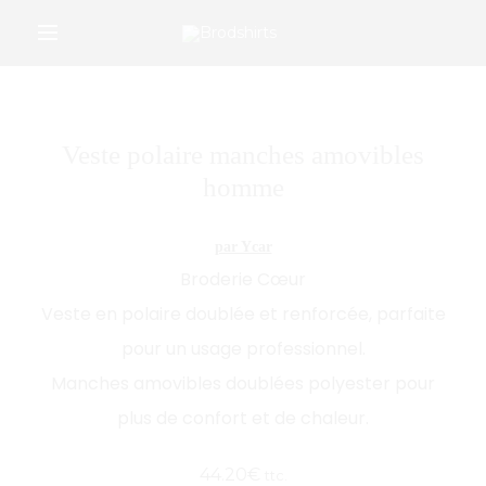
/*Google Merchant Center */
r
Veste polaire manches amovibles
homme
par Ycar
Broderie Cœur
Veste en polaire doublée et renforcée, parfaite
pour un usage professionnel.
Manches amovibles doublées polyester pour
plus de confort et de chaleur.
44.20
€
ttc.